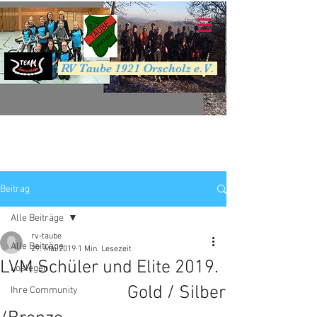
RV Taube 1921 Orscholz e.V.
Beitrag
Alle Beiträge
rv-taube
Alle Beiträge
29. Mai 2019
1 Min. Lesezeit
LVM Schüler und Elite 2019.
Loslegen
Gold / Silber
Ihre Community