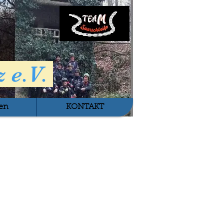
 e.V.
en
KONTAKT