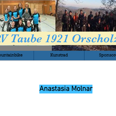
V Taube 1921 Orscholz
untainbike
Kunstrad
Sponsor
Anastasia Molnar