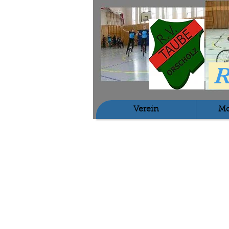
R
Verein
Mo